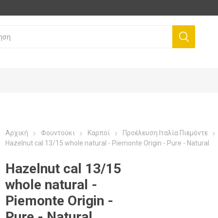
Αρχική
Φουντούκι
Καρποί
Προέλευση Ιταλία Πιεμόντε
Hazelnut cal 13/15 whole natural - Piemonte Origin - Pure - Natural
Hazelnut cal 13/15
whole natural -
Piemonte Origin -
Pure - Natural