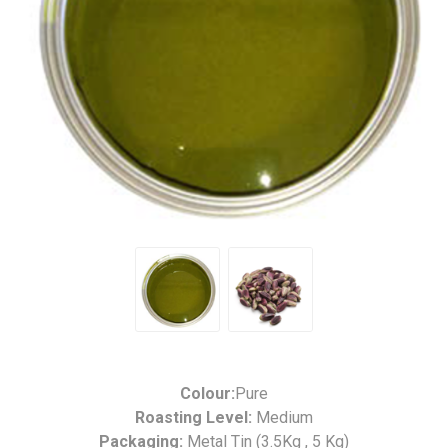
Colour:
Pure
Roasting Level:
Medium
Packaging:
Metal Tin (3.5Kg , 5 Kg)